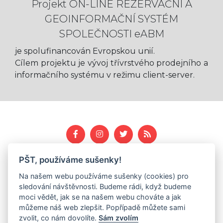
Projekt ON-LINE REZERVAČNÍ A
GEOINFORMAČNÍ SYSTÉM
SPOLEČNOSTI eABM
je spolufinancován Evropskou unií.
Cílem projektu je vývoj třívrstvého prodejního a
informačního systému v režimu client-server.
PŠT, používáme sušenky!
eABM.cz
//
naviguj.me
//
e-mailem.cz
//
e-dohled.cz
//
e-opravna.cz
Na našem webu používáme sušenky (cookies) pro
sledování návštěvnosti. Budeme rádi, když budeme
moci vědět, jak se na našem webu chováte a jak
©
eABM.cz
//
Všeobecné podmínky
//
Zásady
můžeme náš web zlepšit. Popřípadě můžete sami
zpracování osobních údajů
zvolit, co nám dovolíte.
Sám zvolím